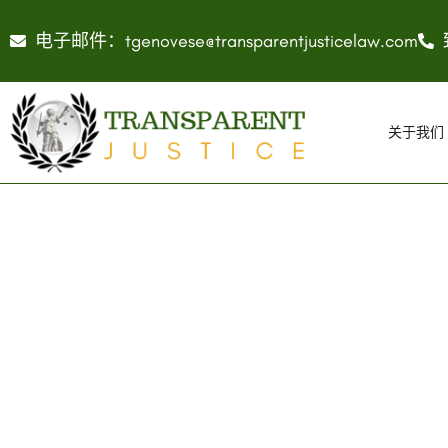
电子邮件：tgenovese@transparentjusticelaw.com
关于我们