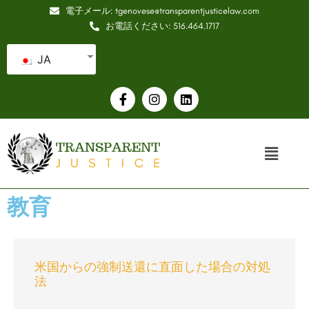
電子メール: tgenovese@transparentjusticelaw.com
お電話ください: 516.464.1717
JA
教育
米国からの強制送還に直面した場合の対処
法